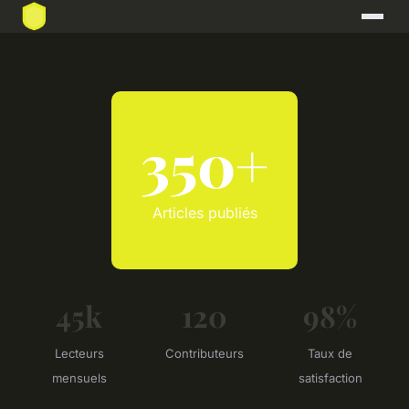
350+
Articles publiés
45k
120
98%
Lecteurs
Contributeurs
Taux de
mensuels
satisfaction